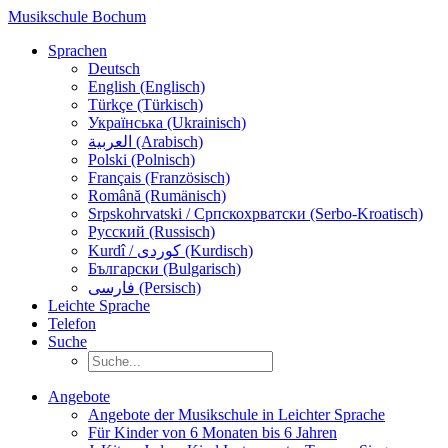
Musikschule Bochum
Sprachen
Deutsch
English (Englisch)
Türkçe (Türkisch)
Українська (Ukrainisch)
العربية (Arabisch)
Polski (Polnisch)
Français (Französisch)
Română (Rumänisch)
Srpskohrvatski / Српскохрватски (Serbo-Kroatisch)
Русский (Russisch)
Kurdî / كوردی (Kurdisch)
Български (Bulgarisch)
فارسی (Persisch)
Leichte Sprache
Telefon
Suche
Angebote
Angebote der Musikschule in Leichter Sprache
Für Kinder von 6 Monaten bis 6 Jahren