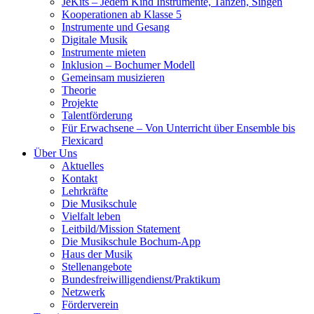
JeKits – Jedem Kind Instrumente, Tanzen, Singen
Kooperationen ab Klasse 5
Instrumente und Gesang
Digitale Musik
Instrumente mieten
Inklusion – Bochumer Modell
Gemeinsam musizieren
Theorie
Projekte
Talentförderung
Für Erwachsene – Von Unterricht über Ensemble bis
Flexicard
Über Uns
Aktuelles
Kontakt
Lehrkräfte
Die Musikschule
Vielfalt leben
Leitbild/Mission Statement
Die Musikschule Bochum-App
Haus der Musik
Stellenangebote
Bundesfreiwilligendienst/Praktikum
Netzwerk
Förderverein