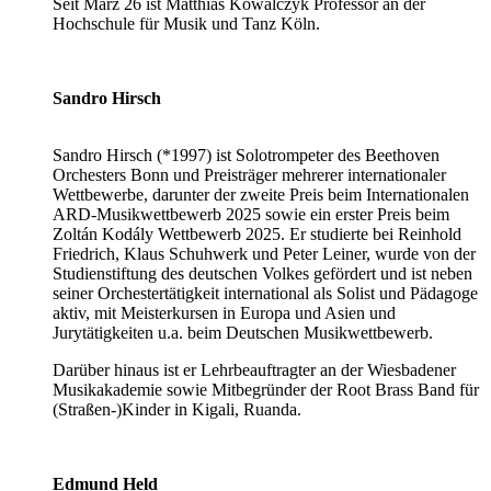
Seit März 26 ist Matthias Kowalczyk Professor an der
Hochschule für Musik und Tanz Köln.
Sandro Hirsch
Sandro Hirsch (*1997) ist Solotrompeter des Beethoven
Orchesters Bonn und Preisträger mehrerer internationaler
Wettbewerbe, darunter der zweite Preis beim Internationalen
ARD-Musikwettbewerb 2025 sowie ein erster Preis beim
Zoltán Kodály Wettbewerb 2025. Er studierte bei Reinhold
Friedrich, Klaus Schuhwerk und Peter Leiner, wurde von der
Studienstiftung des deutschen Volkes gefördert und ist neben
seiner Orchestertätigkeit international als Solist und Pädagoge
aktiv, mit Meisterkursen in Europa und Asien und
Jurytätigkeiten u.a. beim Deutschen Musikwettbewerb.
Darüber hinaus ist er Lehrbeauftragter an der Wiesbadener
Musikakademie sowie Mitbegründer der Root Brass Band für
(Straßen-)Kinder in Kigali, Ruanda.
Edmund Held