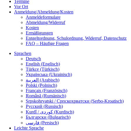
Termine
Vor Ort
Anmeldung/Abmeldung/Kosten
Anmeldeformulare
Abmeldung/Widerruf
Kosten
Ermäßigungen
Entgeltordnung, Schulordnung, Widerruf, Datenschutz
FAQ – Häufige Fragen
Sprachen
Deutsch
English (Englisch)
Türkçe (Türkisch)
Українська (Ukrainisch)
العربية (Arabisch)
Polski (Polnisch)
Français (Französisch)
Română (Rumänisch)
Srpskohrvatski / Српскохрватски (Serbo-Kroatisch)
Русский (Russisch)
Kurdî / كوردی (Kurdisch)
Български (Bulgarisch)
فارسی (Persisch)
Leichte Sprache