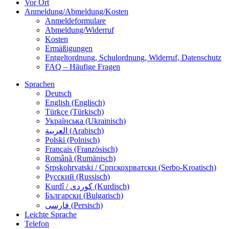
Vor Ort
Anmeldung/Abmeldung/Kosten
Anmeldeformulare
Abmeldung/Widerruf
Kosten
Ermäßigungen
Entgeltordnung, Schulordnung, Widerruf, Datenschutz
FAQ – Häufige Fragen
Sprachen
Deutsch
English (Englisch)
Türkçe (Türkisch)
Українська (Ukrainisch)
العربية (Arabisch)
Polski (Polnisch)
Français (Französisch)
Română (Rumänisch)
Srpskohrvatski / Српскохрватски (Serbo-Kroatisch)
Русский (Russisch)
Kurdî / كوردی (Kurdisch)
Български (Bulgarisch)
فارسی (Persisch)
Leichte Sprache
Telefon