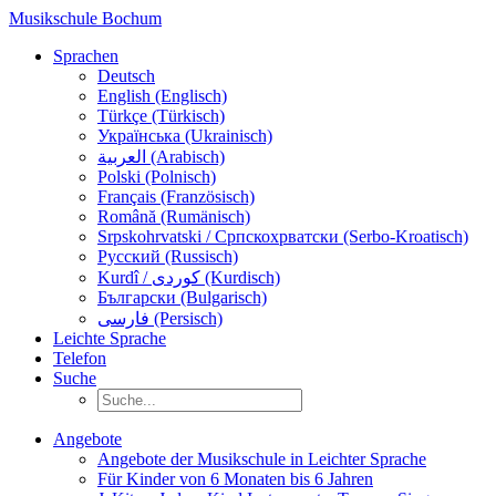
Musikschule Bochum
Sprachen
Deutsch
English (Englisch)
Türkçe (Türkisch)
Українська (Ukrainisch)
العربية (Arabisch)
Polski (Polnisch)
Français (Französisch)
Română (Rumänisch)
Srpskohrvatski / Српскохрватски (Serbo-Kroatisch)
Русский (Russisch)
Kurdî / كوردی (Kurdisch)
Български (Bulgarisch)
فارسی (Persisch)
Leichte Sprache
Telefon
Suche
Angebote
Angebote der Musikschule in Leichter Sprache
Für Kinder von 6 Monaten bis 6 Jahren