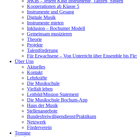
JeKits – Jedem Kind Instrumente, Tanzen, Singen
Kooperationen ab Klasse 5
Instrumente und Gesang
Digitale Musik
Instrumente mieten
Inklusion – Bochumer Modell
Gemeinsam musizieren
Theorie
Projekte
Talentförderung
Für Erwachsene – Von Unterricht über Ensemble bis Fle
Über Uns
Aktuelles
Kontakt
Lehrkräfte
Die Musikschule
Vielfalt leben
Leitbild/Mission Statement
Die Musikschule Bochum-App
Haus der Musik
Stellenangebote
Bundesfreiwilligendienst/Praktikum
Netzwerk
Förderverein
Termine