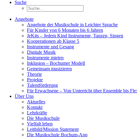
Suche
Angebote
Angebote der Musikschule in Leichter Sprache
Für Kinder von 6 Monaten bis 6 Jahren
JeKits – Jedem Kind Instrumente, Tanzen, Singen
Kooperationen ab Klasse 5
Instrumente und Gesang
Digitale Musik
Instrumente mieten
Inklusion – Bochumer Modell
Gemeinsam musizieren
Theorie
Projekte
Talentförderung
Für Erwachsene – Von Unterricht über Ensemble bis Fle
Über Uns
Aktuelles
Kontakt
Lehrkräfte
Die Musikschule
Vielfalt leben
Leitbild/Mission Statement
Die Musikschule Bochum-App