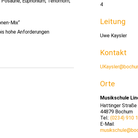
, Posaune, Euphonium, Tenorhorn,
4
Leitung
onen-Mix“
bis hohe Anforderungen
Uwe Kaysler
Kontakt
UKaysler@bochu
Orte
Musikschule Lin
Hattinger Straße
44879
Bochum
Tel.:
(0234) 910 
E-Mail:
musikschule@bo