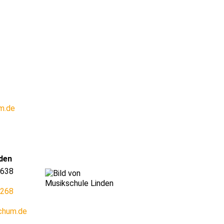
m.de
den
638
1268
chum.de