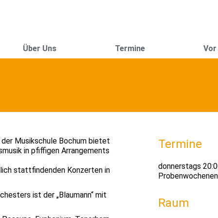
Über Uns
Termine
Vor
k der Musikschule Bochum bietet
Termine
musik in pfiffigen Arrangements
donnerstags 20:00
rlich stattfindenden Konzerten in
Probenwochenend
chesters ist der „Blaumann“ mit
Raum