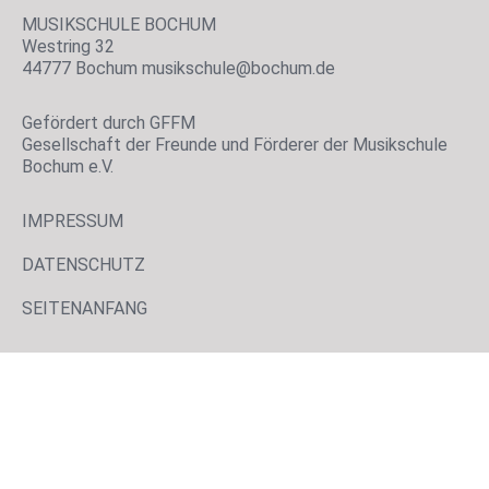
MUSIKSCHULE BOCHUM
Westring 32
44777 Bochum musikschule@bochum.de
Gefördert durch GFFM
Gesellschaft der Freunde und Förderer der Musikschule
Bochum e.V.
IMPRESSUM
DATENSCHUTZ
SEITENANFANG