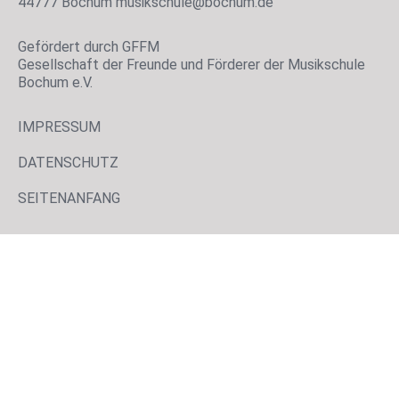
44777 Bochum musikschule@bochum.de
Gefördert durch GFFM
Gesellschaft der Freunde und Förderer der Musikschule
Bochum e.V.
IMPRESSUM
DATENSCHUTZ
SEITENANFANG