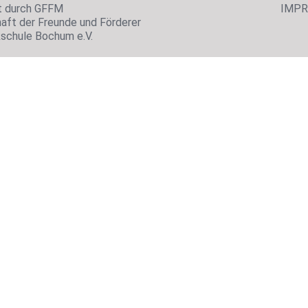
t durch GFFM
IMP
aft der Freunde und Förderer
kschule Bochum e.V.