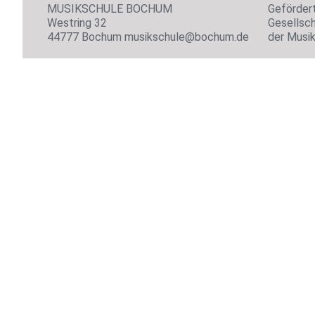
MUSIKSCHULE BOCHUM
Geförder
Westring 32
Gesellsch
44777 Bochum musikschule@bochum.de
der Musi