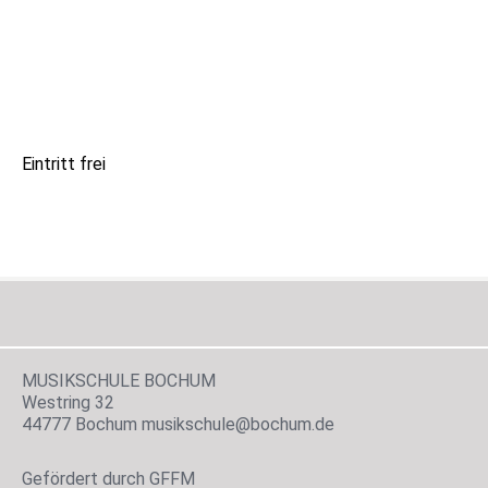
Eintritt frei
MUSIKSCHULE BOCHUM
Westring 32
44777 Bochum musikschule@bochum.de
Gefördert durch GFFM