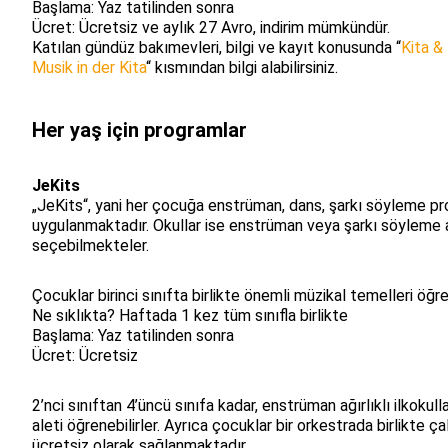
Başlama: Yaz tatilinden sonra
Ücret: Ücretsiz ve aylık 27 Avro, indirim mümkündür.
Katılan gündüz bakımevleri, bilgi ve kayıt konusunda “
Kita &
Musik in der Kita
“ kısmından bilgi alabilirsiniz.
Her yaş için programlar
JeKits
„JeKits“, yani her çocuğa enstrüman, dans, şarkı söyleme pr
uygulanmaktadır. Okullar ise enstrüman veya şarkı söyleme a
seçebilmekteler.
Çocuklar birinci sınıfta birlikte önemli müzikal temelleri öğr
Ne sıklıkta? Haftada 1 kez tüm sınıfla birlikte
Başlama: Yaz tatilinden sonra
Ücret: Ücretsiz
2’nci sınıftan 4’üncü sınıfa kadar, enstrüman ağırlıklı ilkokull
aleti öğrenebilirler. Ayrıca çocuklar bir orkestrada birlikte ç
ücretsiz olarak sağlanmaktadır.