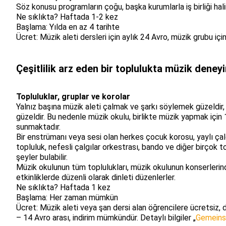
Söz konusu programların çoğu, başka kurumlarla iş birliği hal
Ne sıklıkta? Haftada 1-2 kez
Başlama: Yılda en az 4 tarihte
Ücret: Müzik aleti dersleri için aylık 24 Avro, müzik grubu iç
Çeşitlilik arz eden bir toplulukta müzik deney
Topluluklar, gruplar ve korolar
Yalnız başına müzik aleti çalmak ve şarkı söylemek güzeldir, 
güzeldir. Bu nedenle müzik okulu, birlikte müzik yapmak için
sunmaktadır.
Bir enstrümanı veya sesi olan herkes çocuk korosu, yaylı çalg
topluluk, nefesli çalgılar orkestrası, bando ve diğer birçok t
şeyler bulabilir.
Müzik okulunun tüm toplulukları, müzik okulunun konserlerin
etkinliklerde düzenli olarak dinleti düzenlerler.
Ne sıklıkta? Haftada 1 kez
Başlama: Her zaman mümkün
Ücret: Müzik aleti veya şan dersi alan öğrencilere ücretsiz, d
– 14 Avro arası, indirim mümkündür. Detaylı bilgiler „
Gemeins