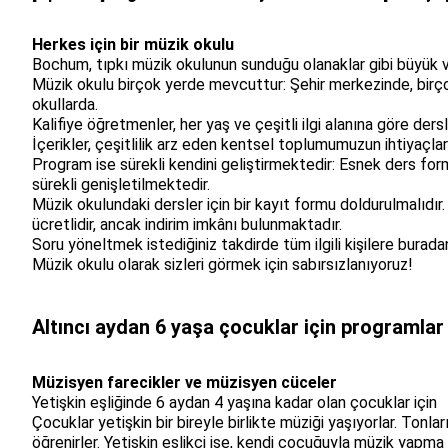
Herkes için bir müzik okulu
Bochum, tıpkı müzik okulunun sunduğu olanaklar gibi büyük ve
Müzik okulu birçok yerde mevcuttur: Şehir merkezinde, birç
okullarda.
Kalifiye öğretmenler, her yaş ve çeşitli ilgi alanına göre ders
İçerikler, çeşitlilik arz eden kentsel toplumumuzun ihtiyaçlar
Program ise sürekli kendini geliştirmektedir: Esnek ders format
sürekli genişletilmektedir.
Müzik okulundaki dersler için bir kayıt formu doldurulmalıdır
ücretlidir, ancak indirim imkânı bulunmaktadır.
Soru yöneltmek istediğiniz takdirde tüm ilgili kişilere buradan 
Müzik okulu olarak sizleri görmek için sabırsızlanıyoruz!
Altıncı aydan 6 yaşa çocuklar için programlar
Müzisyen farecikler ve müzisyen cüceler
Yetişkin eşliğinde 6 aydan 4 yaşına kadar olan çocuklar için
Çocuklar yetişkin bir bireyle birlikte müziği yaşıyorlar. Tonlar
öğrenirler. Yetişkin eşlikçi ise, kendi çocuğuyla müzik yapma 