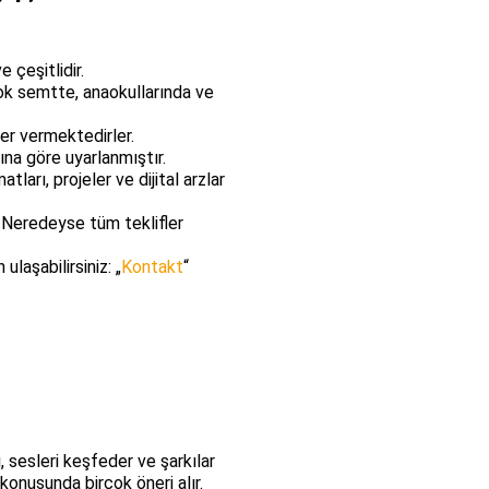
 çeşitlidir.
ok semtte, anaokullarında ve
ler vermektedirler.
ına göre uyarlanmıştır.
ları, projeler ve dijital arzlar
. Neredeyse tüm teklifler
ulaşabilirsiniz: „
Kontakt
“
ı, sesleri keşfeder ve şarkılar
konusunda birçok öneri alır.