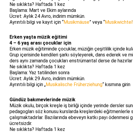
Ne sıklıkta? Haftada 1 kez
Başlama: Mart ve Ekim aylarında
Ücret: Aylık 24 Avro, indirim mümkün.
Ayrıntılı bilgi ve kayıt için “
Musikmäuse
” veya “
Musikwichtel
Erken yaşta müzik eğitimi
4 – 6 yaş arası çocuklar için
Erken müzik eğitiminde çocuklar, müziğin çeşitlilik içinde kul
Grup içerisinde kendileri şarkı söyleyerek, dans ederek ve mü
ders aynı zamanda çocukları enstrümantal derse de hazırlar
Ne sıklıkta? Haftada 1 kez
Başlama: Yaz tatilinden sonra
Ücret: Aylık 29 Avro, indirim mümkün.
Ayrıntılı bilgi için „
Musikalische Früherziehung
“ kısmına girin
Gündüz bakımevlerinde müzik
Müzik okulu, birçok kreşle iş birliği içinde yerinde dersler 
pedagogları söz konusu kurslarda kreşlerdeki eğitmenlerle sıkı 
çalışmaktadırlar. Bazılarında ebeveyn katkı payı ödenmesi ge
ücretsizdir.
Ne sıklıkta? Haftada 1 kez