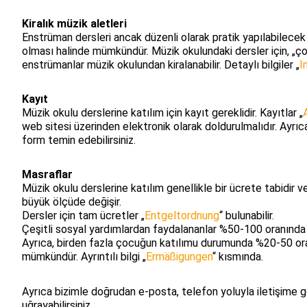
Kiralık müzik aletleri
Enstrüman dersleri ancak düzenli olarak pratik yapılabilece
olması halinde mümkündür. Müzik okulundaki dersler için, „ç
enstrümanlar müzik okulundan kiralanabilir. Detaylı bilgiler „
I
Kayıt
Müzik okulu derslerine katılım için kayıt gereklidir. Kayıtlar „
web sitesi üzerinden elektronik olarak doldurulmalıdır. Ayrıc
form temin edebilirsiniz.
Masraflar
Müzik okulu derslerine katılım genellikle bir ücrete tabidir ve
büyük ölçüde değişir.
Dersler için tam ücretler „
Entgeltordnung
“ bulunabilir.
Çeşitli sosyal yardımlardan faydalananlar %50-100 oranında s
Ayrıca, birden fazla çocuğun katılımu durumunda %20-50 oran
mümkündür. Ayrıntılı bilgi „
Ermäßigungen
“ kısmında.
Ayrıca bizimle doğrudan e-posta, telefon yoluyla iletişime 
uğrayabilirsiniz.