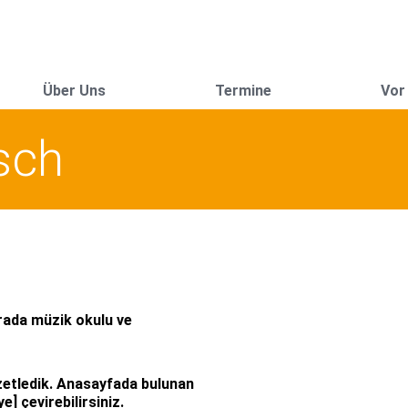
Über Uns
Termine
Vor
sch
urada müzik okulu ve
özetledik. Anasayfada bulunan
] çevirebilirsiniz.