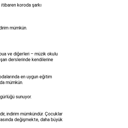
 itibaren koroda şarkı
indirim mümkün.
ua ve diğerleri – müzik okulu
şan derslerinde kendilerine
 odalarında en uygun eğitim
k da mümkün.
gürlüğü sunuyor.
edir, indirim mümkündür. Çocuklar
 arasında değişmekte, daha büyük