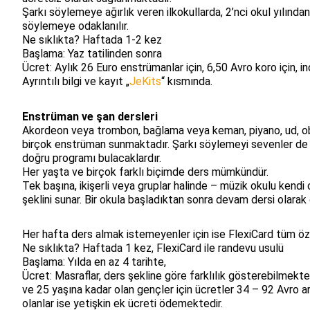
Şarkı söylemeye ağırlık veren ilkokullarda, 2’nci okul yılından
söylemeye odaklanılır.
Ne sıklıkta? Haftada 1-2 kez
Başlama: Yaz tatilinden sonra
Ücret: Aylık 26 Euro enstrümanlar için, 6,50 Avro koro için, 
Ayrıntılı bilgi ve kayıt „
JeKits
“ kısmında.
Enstrüman ve şan dersleri
Akordeon veya trombon, bağlama veya keman, piyano, ud, ob
birçok enstrüman sunmaktadır. Şarkı söylemeyi sevenler de 
doğru programı bulacaklardır.
Her yaşta ve birçok farklı biçimde ders mümkündür.
Tek başına, ikişerli veya gruplar halinde – müzik okulu kendi
şeklini sunar. Bir okula başladıktan sonra devam dersi olara
Her hafta ders almak istemeyenler için ise FlexiCard tüm öz
Ne sıklıkta? Haftada 1 kez, FlexiCard ile randevu usulü
Başlama: Yılda en az 4 tarihte,
Ücret: Masraflar, ders şekline göre farklılık gösterebilmekt
ve 25 yaşına kadar olan gençler için ücretler 34 – 92 Avro
olanlar ise yetişkin ek ücreti ödemektedir.