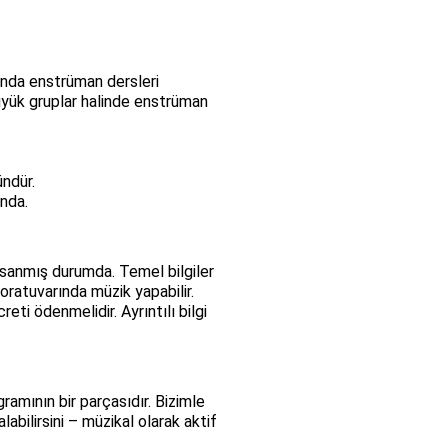
ında enstrüman dersleri
büyük gruplar halinde enstrüman
ündür.
ında.
nıksanmış durumda. Temel bilgiler
boratuvarında müzik yapabilir.
eti ödenmelidir. Ayrıntılı bilgi
ramının bir parçasıdır. Bizimle
abilirsini – müzikal olarak aktif