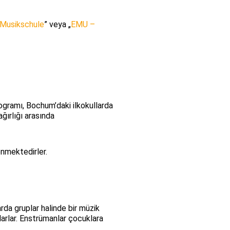
 Musikschule
” veya „
EMU –
ogramı, Bochum’daki ilkokullarda
ğırlığı arasında
enmektedirler.
arda gruplar halinde bir müzik
alarlar. Enstrümanlar çocuklara