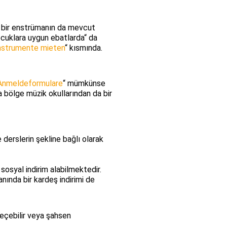
k bir enstrümanın da mevcut
ocuklara uygun ebatlarda“ da
nstrumente mieten
“ kısmında.
Anmeldeformulare
“ mümkünse
a bölge müzik okullarından da bir
 derslerin şekline bağlı olarak
osyal indirim alabilmektedir.
ında bir kardeş indirimi de
geçebilir veya şahsen