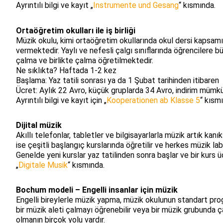
Ayrıntılı bilgi ve kayıt „
Instrumente und Gesang
“ kısmında.
Ortaöğretim okulları ile iş birliği
Müzik okulu, kimi ortaöğretim okullarında okul dersi kapsam
vermektedir. Yaylı ve nefesli çalgı sınıflarında öğrencilere 
çalma ve birlikte çalma öğretilmektedir.
Ne sıklıkta? Haftada 1-2 kez
Başlama: Yaz tatili sonrası ya da 1 Şubat tarihinden itibaren
Ücret: Aylık 22 Avro, küçük gruplarda 34 Avro, indirim mümk
Ayrıntılı bilgi ve kayıt için „
Kooperationen ab Klasse 5
“ kısm
Dijital müzik
Akıllı telefonlar, tabletler ve bilgisayarlarla müzik artık ka
ise çeşitli başlangıç kurslarında öğretilir ve herkes müzik la
Genelde yeni kurslar yaz tatilinden sonra başlar ve bir kurs ücr
„
Digitale Musik
“ kısmında.
Bochum modeli – Engelli insanlar için müzik
Engelli bireylerle müzik yapma, müzik okulunun standart prog
bir müzik aleti çalmayı öğrenebilir veya bir müzik grubunda çal
olmanın birçok yolu vardır.