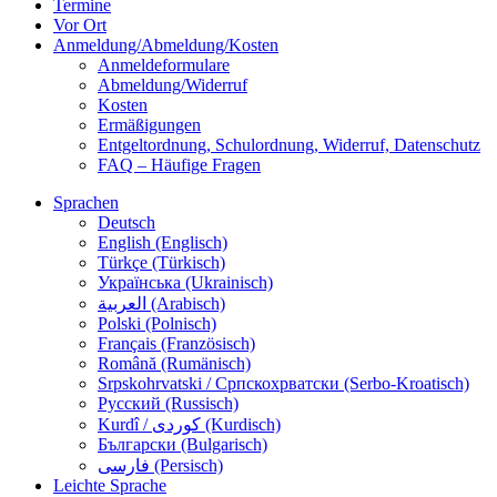
Termine
Vor Ort
Anmeldung/Abmeldung/Kosten
Anmeldeformulare
Abmeldung/Widerruf
Kosten
Ermäßigungen
Entgeltordnung, Schulordnung, Widerruf, Datenschutz
FAQ – Häufige Fragen
Sprachen
Deutsch
English (Englisch)
Türkçe (Türkisch)
Українська (Ukrainisch)
العربية (Arabisch)
Polski (Polnisch)
Français (Französisch)
Română (Rumänisch)
Srpskohrvatski / Српскохрватски (Serbo-Kroatisch)
Русский (Russisch)
Kurdî / كوردی (Kurdisch)
Български (Bulgarisch)
فارسی (Persisch)
Leichte Sprache