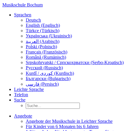
Musikschule Bochum
Sprachen
Deutsch
English (Englisch)
Türkçe (Türkisch)
Українська (Ukrainisch)
العربية (Arabisch)
Polski (Polnisch)
Français (Französisch)
Română (Rumänisch)
Srpskohrvatski / Српскохрватски (Serbo-Kroatisch)
Русский (Russisch)
Kurdî / كوردی (Kurdisch)
Български (Bulgarisch)
فارسی (Persisch)
Leichte Sprache
Telefon
Suche
Angebote
Angebote der Musikschule in Leichter Sprache
Für Kinder von 6 Monaten bis 6 Jahren