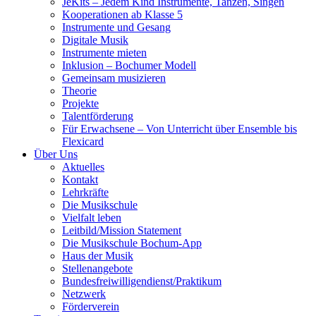
JeKits – Jedem Kind Instrumente, Tanzen, Singen
Kooperationen ab Klasse 5
Instrumente und Gesang
Digitale Musik
Instrumente mieten
Inklusion – Bochumer Modell
Gemeinsam musizieren
Theorie
Projekte
Talentförderung
Für Erwachsene – Von Unterricht über Ensemble bis
Flexicard
Über Uns
Aktuelles
Kontakt
Lehrkräfte
Die Musikschule
Vielfalt leben
Leitbild/Mission Statement
Die Musikschule Bochum-App
Haus der Musik
Stellenangebote
Bundesfreiwilligendienst/Praktikum
Netzwerk
Förderverein