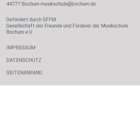
44777 Bochum musikschule@bochum.de
Gefördert durch GFFM
Gesellschaft der Freunde und Förderer der Musikschule
Bochum e.V.
IMPRESSUM
DATENSCHUTZ
SEITENANFANG