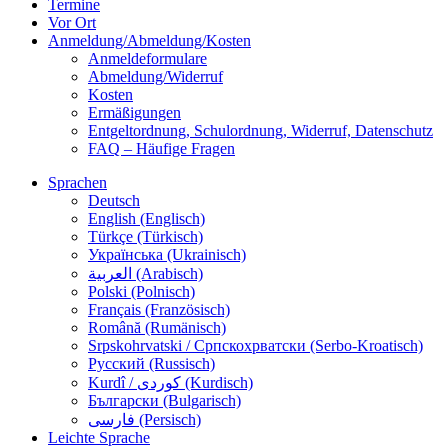
Termine
Vor Ort
Anmeldung/Abmeldung/Kosten
Anmeldeformulare
Abmeldung/Widerruf
Kosten
Ermäßigungen
Entgeltordnung, Schulordnung, Widerruf, Datenschutz
FAQ – Häufige Fragen
Sprachen
Deutsch
English (Englisch)
Türkçe (Türkisch)
Українська (Ukrainisch)
العربية (Arabisch)
Polski (Polnisch)
Français (Französisch)
Română (Rumänisch)
Srpskohrvatski / Српскохрватски (Serbo-Kroatisch)
Русский (Russisch)
Kurdî / كوردی (Kurdisch)
Български (Bulgarisch)
فارسی (Persisch)
Leichte Sprache