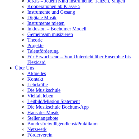
JeKits – Jedem Kind Instrumente, Tanzen, Singen
Kooperationen ab Klasse 5
Instrumente und Gesang
Digitale Musik
Instrumente mieten
Inklusion – Bochumer Modell
Gemeinsam musizieren
Theorie
Projekte
Talentförderung
Für Erwachsene – Von Unterricht über Ensemble bis
Flexicard
Über Uns
Aktuelles
Kontakt
Lehrkräfte
Die Musikschule
Vielfalt leben
Leitbild/Mission Statement
Die Musikschule Bochum-App
Haus der Musik
Stellenangebote
Bundesfreiwilligendienst/Praktikum
Netzwerk
Förderverein