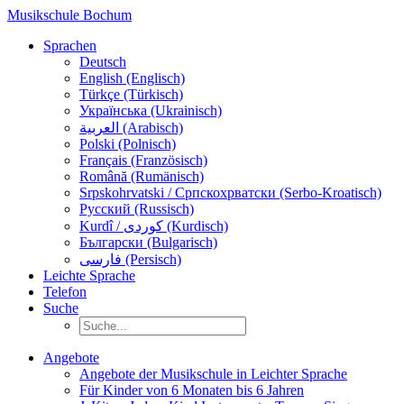
Musikschule Bochum
Sprachen
Deutsch
English (Englisch)
Türkçe (Türkisch)
Українська (Ukrainisch)
العربية (Arabisch)
Polski (Polnisch)
Français (Französisch)
Română (Rumänisch)
Srpskohrvatski / Српскохрватски (Serbo-Kroatisch)
Русский (Russisch)
Kurdî / كوردی (Kurdisch)
Български (Bulgarisch)
فارسی (Persisch)
Leichte Sprache
Telefon
Suche
Angebote
Angebote der Musikschule in Leichter Sprache
Für Kinder von 6 Monaten bis 6 Jahren