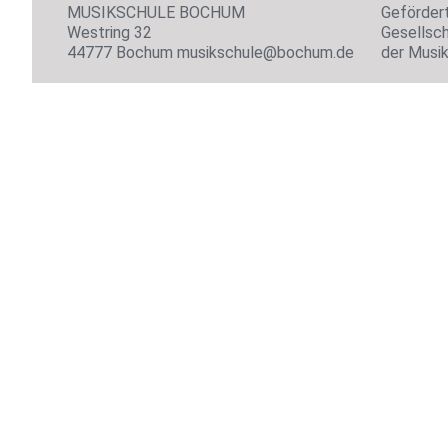
MUSIKSCHULE BOCHUM
Geförder
Westring 32
Gesellsch
44777 Bochum musikschule@bochum.de
der Musi