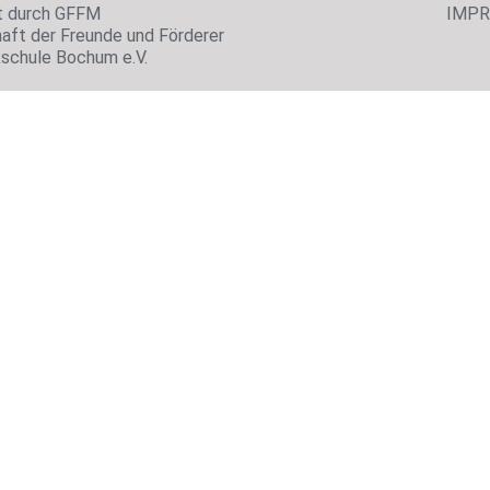
t durch GFFM
IMP
aft der Freunde und Förderer
kschule Bochum e.V.