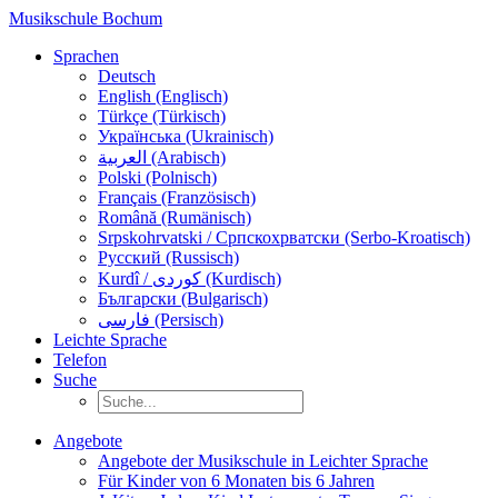
Musikschule Bochum
Sprachen
Deutsch
English (Englisch)
Türkçe (Türkisch)
Українська (Ukrainisch)
العربية (Arabisch)
Polski (Polnisch)
Français (Französisch)
Română (Rumänisch)
Srpskohrvatski / Српскохрватски (Serbo-Kroatisch)
Русский (Russisch)
Kurdî / كوردی (Kurdisch)
Български (Bulgarisch)
فارسی (Persisch)
Leichte Sprache
Telefon
Suche
Angebote
Angebote der Musikschule in Leichter Sprache
Für Kinder von 6 Monaten bis 6 Jahren