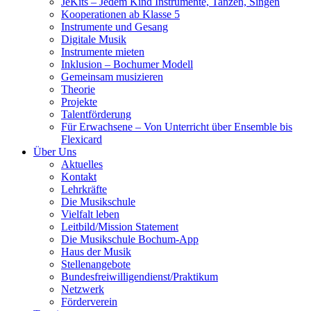
JeKits – Jedem Kind Instrumente, Tanzen, Singen
Kooperationen ab Klasse 5
Instrumente und Gesang
Digitale Musik
Instrumente mieten
Inklusion – Bochumer Modell
Gemeinsam musizieren
Theorie
Projekte
Talentförderung
Für Erwachsene – Von Unterricht über Ensemble bis
Flexicard
Über Uns
Aktuelles
Kontakt
Lehrkräfte
Die Musikschule
Vielfalt leben
Leitbild/Mission Statement
Die Musikschule Bochum-App
Haus der Musik
Stellenangebote
Bundesfreiwilligendienst/Praktikum
Netzwerk
Förderverein