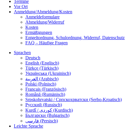
Termine
Vor Ort
Anmeldung/Abmeldung/Kosten
Anmeldeformulare
Abmeldung/Widerruf
Kosten
Ermäßigungen
Entgeltordnung, Schulordnung, Widerruf, Datenschutz
FAQ – Häufige Fragen
Sprachen
Deutsch
English (Englisch)
Türkçe (Türkisch)
Українська (Ukrainisch)
العربية (Arabisch)
Polski (Polnisch)
Français (Französisch)
Română (Rumänisch)
Srpskohrvatski / Српскохрватски (Serbo-Kroatisch)
Русский (Russisch)
Kurdî / كوردی (Kurdisch)
Български (Bulgarisch)
فارسی (Persisch)
Leichte Sprache