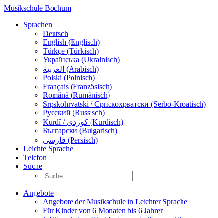
Musikschule Bochum
Sprachen
Deutsch
English (Englisch)
Türkçe (Türkisch)
Українська (Ukrainisch)
العربية (Arabisch)
Polski (Polnisch)
Français (Französisch)
Română (Rumänisch)
Srpskohrvatski / Српскохрватски (Serbo-Kroatisch)
Русский (Russisch)
Kurdî / كوردی (Kurdisch)
Български (Bulgarisch)
فارسی (Persisch)
Leichte Sprache
Telefon
Suche
Angebote
Angebote der Musikschule in Leichter Sprache
Für Kinder von 6 Monaten bis 6 Jahren