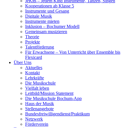
JeKits – Jedem Kind Instrumente, Tanzen, Singen
Kooperationen ab Klasse 5
Instrumente und Gesang
Digitale Musik
Instrumente mieten
Inklusion – Bochumer Modell
Gemeinsam musizieren
Theorie
Projekte
Talentförderung
Für Erwachsene – Von Unterricht über Ensemble bis
Flexicard
Über Uns
Aktuelles
Kontakt
Lehrkräfte
Die Musikschule
Vielfalt leben
Leitbild/Mission Statement
Die Musikschule Bochum-App
Haus der Musik
Stellenangebote
Bundesfreiwilligendienst/Praktikum
Netzwerk
Förderverein