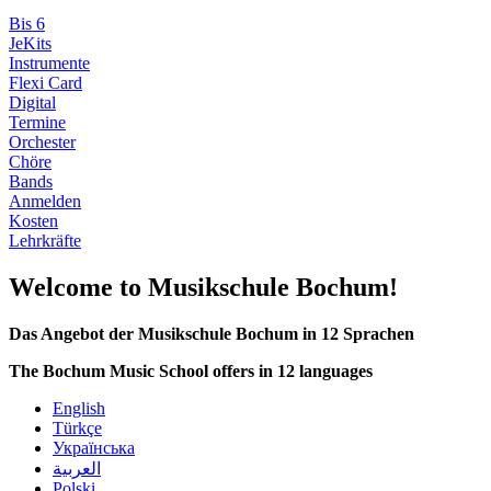
Bis 6
JeKits
Instrumente
Flexi Card
Digital
Termine
Orchester
Chöre
Bands
Anmelden
Kosten
Lehrkräfte
Welcome to Musikschule Bochum!
Das Angebot der Musikschule Bochum in 12 Sprachen
The Bochum Music School offers in 12 languages
English
Türkçe
Українська
العربية
Polski