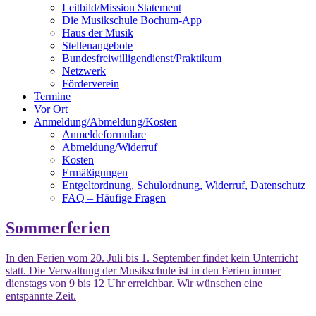
Leitbild/Mission Statement
Die Musikschule Bochum-App
Haus der Musik
Stellenangebote
Bundesfreiwilligendienst/Praktikum
Netzwerk
Förderverein
Termine
Vor Ort
Anmeldung/Abmeldung/Kosten
Anmeldeformulare
Abmeldung/Widerruf
Kosten
Ermäßigungen
Entgeltordnung, Schulordnung, Widerruf, Datenschutz
FAQ – Häufige Fragen
Sommerferien
In den Ferien vom 20. Juli bis 1. September findet kein Unterricht
statt. Die Verwaltung der Musikschule ist in den Ferien immer
dienstags von 9 bis 12 Uhr erreichbar. Wir wünschen eine
entspannte Zeit.