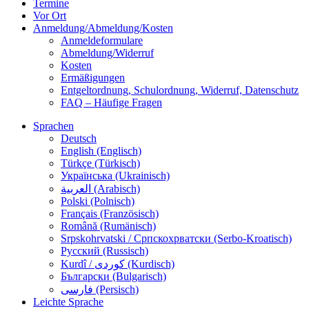
Termine
Vor Ort
Anmeldung/Abmeldung/Kosten
Anmeldeformulare
Abmeldung/Widerruf
Kosten
Ermäßigungen
Entgeltordnung, Schulordnung, Widerruf, Datenschutz
FAQ – Häufige Fragen
Sprachen
Deutsch
English (Englisch)
Türkçe (Türkisch)
Українська (Ukrainisch)
العربية (Arabisch)
Polski (Polnisch)
Français (Französisch)
Română (Rumänisch)
Srpskohrvatski / Српскохрватски (Serbo-Kroatisch)
Русский (Russisch)
Kurdî / كوردی (Kurdisch)
Български (Bulgarisch)
فارسی (Persisch)
Leichte Sprache